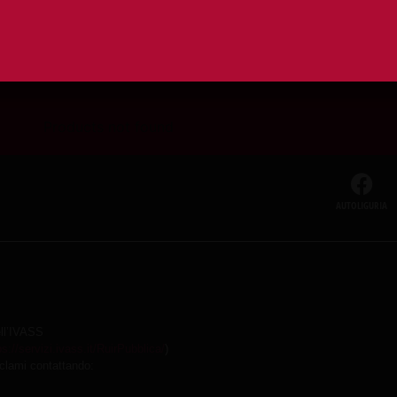
Contattaci su W
Products not found
AUTOLIGURIA
ell’IVASS
ps://servizi.ivass.it/RuirPubblica/
)
eclami contattando: