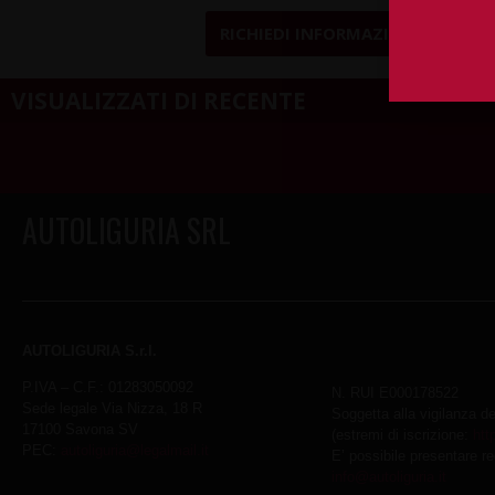
RICHIEDI INFORMAZIONI
VISUALIZZATI DI RECENTE
AUTOLIGURIA SRL
AUTOLIGURIA S.r.l.
P.IVA – C.F.: 01283050092
N. RUI E000178522
Sede legale Via Nizza, 18 R
Soggetta alla vigilanza d
17100 Savona SV
(estremi di iscrizione:
htt
PEC:
autoliguria@legalmail.it
E’ possibile presentare r
info@autoliguria.it