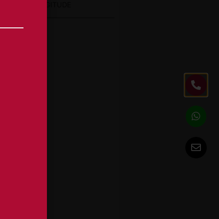
to
LONGITUDE
ID
nte
ze