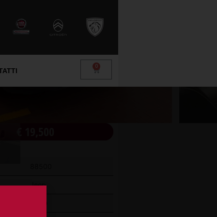
0
TATTI
€
19,500
88500
Jeep
azione
2020