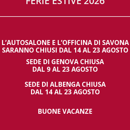
FERIE ESTIVE 2026
Allestimen
L’AUTOSALONE E L’OFFICINA DI SAVONA
Gestisci Consenso Cookie
SARANNO CHIUSI DAL 14 AL 23 AGOSTO
 fornire le migliori esperienze, utilizziamo tecnologie come i cookie per
orizzare e/o accedere alle informazioni del dispositivo. Il consenso a queste
SEDE DI GENOVA CHIUSA
nologie ci permetterà di elaborare dati come il comportamento di navigazione o 
DAL 9 AL 23 AGOSTO
ci su questo sito. Non acconsentire o ritirare il consenso può influire negativame
alcune caratteristiche e funzioni.
SEDE DI ALBENGA CHIUSA
Accetta
Nega
Visualizza preferen
DAL 14 AL 23 AGOSTO
BUONE VACANZE