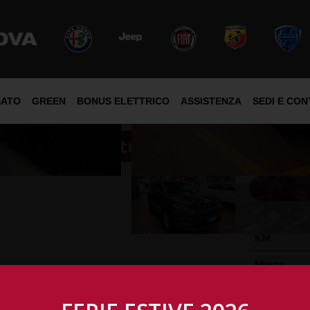
SATO
GREEN
BONUS ELETTRICO
ASSISTENZA
SEDI E CON
ompass Longitude 1,6 Mjt
KM
Marca
Immatricol