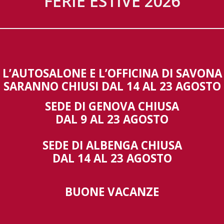
FERIE ESTIVE 2026
Marca
Modello
Immatricol
SHOWROO
L’AUTOSALONE E L’OFFICINA DI SAVONA
Gestisci Consenso Cookie
SARANNO CHIUSI DAL 14 AL 23 AGOSTO
 fornire le migliori esperienze, utilizziamo tecnologie come i cookie per
orizzare e/o accedere alle informazioni del dispositivo. Il consenso a queste
SEDE DI GENOVA CHIUSA
nologie ci permetterà di elaborare dati come il comportamento di navigazione o 
DAL 9 AL 23 AGOSTO
ci su questo sito. Non acconsentire o ritirare il consenso può influire negativame
alcune caratteristiche e funzioni.
SEDE DI ALBENGA CHIUSA
Accetta
Nega
Visualizza preferen
DAL 14 AL 23 AGOSTO
BUONE VACANZE