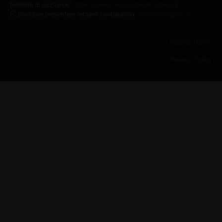
(estremi di iscrizione:
https://servizi.ivass.it/RuirPubblica/
)
E’ possibile presentare reclami contattando:
info@autoliguria.it
Cookie Policy
Privacy Policy