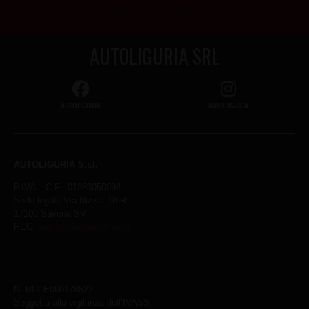
Products not found
AUTOLIGURIA SRL
AUTOLIGURIA
AUTOLIGURIA
AUTOLIGURIA S.r.l.
P.IVA – C.F.: 01283050092
Sede legale Via Nizza, 18 R
17100 Savona SV
PEC:
autoliguria@legalmail.it
N. RUI E000178522
Soggetta alla vigilanza dell’IVASS