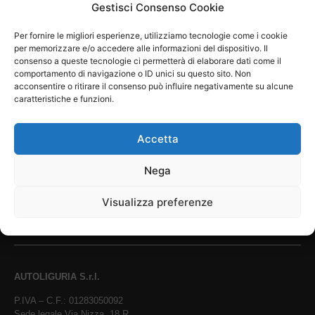
Gestisci Consenso Cookie
Savona. Gennaio 2025. Venerdì 24 (pomeriggio) e
Per fornire le migliori esperienze, utilizziamo tecnologie come i cookie
Sabato 25 (giornata intera) Autoliguria mette a
per memorizzare e/o accedere alle informazioni del dispositivo. Il
disposizione dei clienti interessati Driver Expert per
consenso a queste tecnologie ci permetterà di elaborare dati come il
operare test drive gratuiti (della durata di 30 minuti
comportamento di navigazione o ID unici su questo sito. Non
acconsentire o ritirare il consenso può influire negativamente su alcune
ciascuno) a bordo della nuova gamma elettrica FIAT.
caratteristiche e funzioni.
Siamo a vostra completa disposizione per fissare le
prove veicoli in base alla fascia oraria a voi […]
Accetta
AUTOLIGURIA SRL
Nega
Visualizza preferenze
AUTOLIGURIA
AUTOLIGURIA
AUTOLIGURIA S.r.l.
P.IVA – C.F.: 01283050092
Sede legale Via Nizza, 18 R