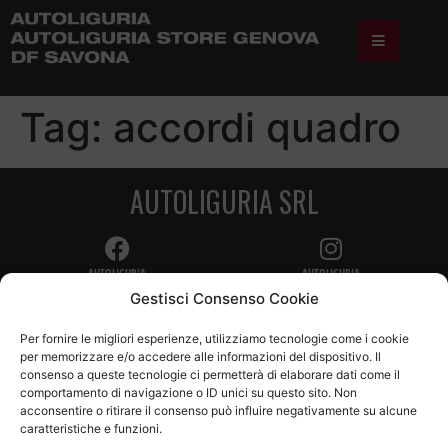
Tag:
accordi quadro
AUTOLIGURIA SRL
AUTOLIGURIA
AUTOLIGURIA
Gestisci Consenso Cookie
Per fornire le migliori esperienze, utilizziamo tecnologie come i cookie
per memorizzare e/o accedere alle informazioni del dispositivo. Il
AUTOLIGURIA S.r.l.
consenso a queste tecnologie ci permetterà di elaborare dati come il
P.IVA – C.F.: 01283050092
comportamento di navigazione o ID unici su questo sito. Non
acconsentire o ritirare il consenso può influire negativamente su alcune
Sede legale Via Nizza, 18 R
caratteristiche e funzioni.
17100 Savona SV