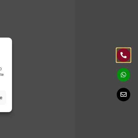
ID
nte
ze