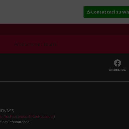
Contattaci su W
Products not found
AUTOLIGURIA
ell’IVASS
ps://servizi.ivass.it/RuirPubblica/
)
eclami contattando: