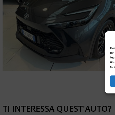
Per
mem
tec
uni
su 
TI INTERESSA QUEST'AUTO?