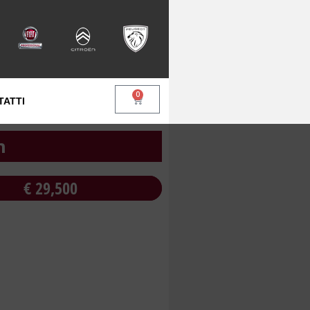
0
TATTI
m
€
29,500