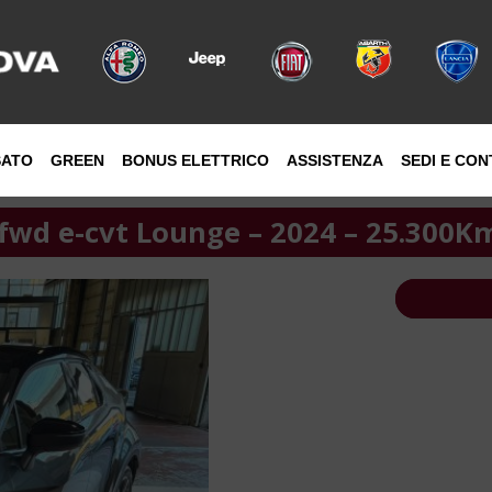
SATO
GREEN
BONUS ELETTRICO
ASSISTENZA
SEDI E CON
 fwd e-cvt Lounge – 2024 – 25.300K