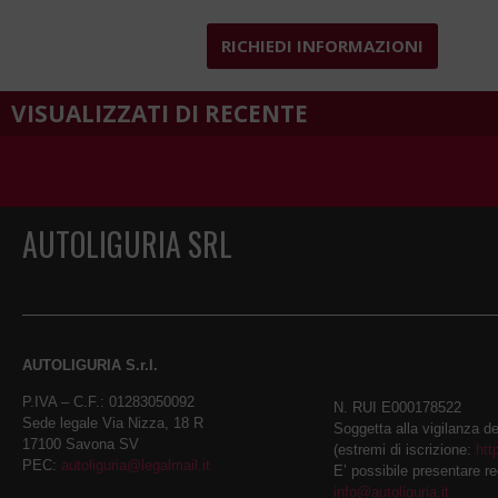
RICHIEDI INFORMAZIONI
VISUALIZZATI DI RECENTE
AUTOLIGURIA SRL
AUTOLIGURIA S.r.l.
P.IVA – C.F.: 01283050092
N. RUI E000178522
Sede legale Via Nizza, 18 R
Soggetta alla vigilanza d
17100 Savona SV
(estremi di iscrizione:
htt
PEC:
autoliguria@legalmail.it
E’ possibile presentare r
info@autoliguria.it