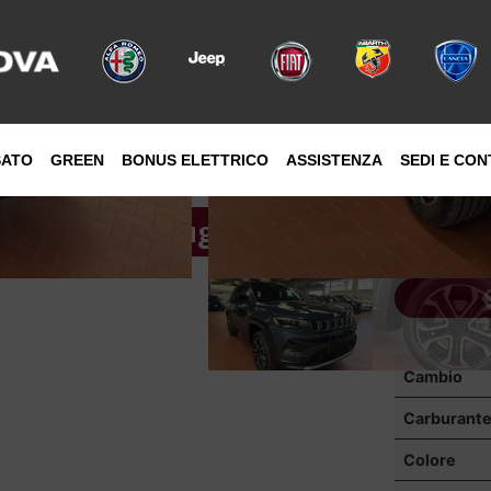
SATO
GREEN
BONUS ELETTRICO
ASSISTENZA
SEDI E CON
 Altitude Plug In 1.3 190cv 4xe
Cambio
Carburant
Colore