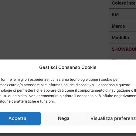
Colore inte
KM
Marca
Modello
SHOWROO
Tipologia
Gestisci Consenso Cookie
Carrozzeri
 fornire le migliori esperienze, utilizziamo tecnologie come i cookie per
Motore
orizzare e/o accedere alle informazioni del dispositivo. Il consenso a queste
nologie ci permetterà di elaborare dati come il comportamento di navigazione o 
ci su questo sito. Non acconsentire o ritirare il consenso può influire negativame
alcune caratteristiche e funzioni.
Trazione
Allestimen
Accetta
Nega
Visualizza preferen