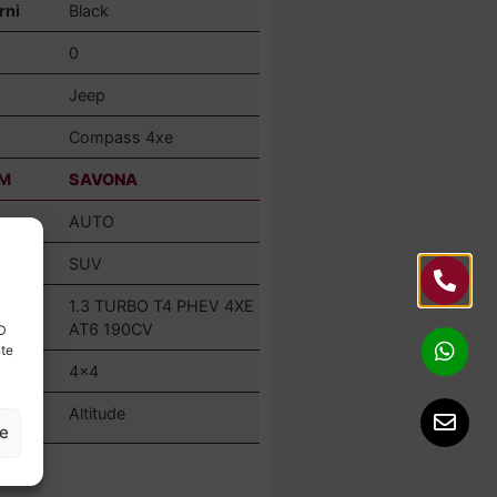
rni
Black
0
Jeep
Compass 4xe
M
SAVONA
AUTO
a
SUV
1.3 TURBO T4 PHEV 4XE
AT6 190CV
ID
nte
4×4
to
Altitude
ze