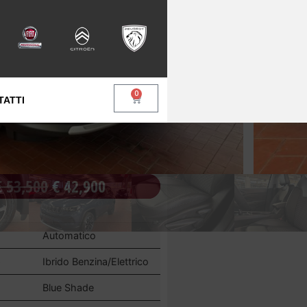
0
TATTI
€
53,500
€
42,900
Automatico
e
Ibrido Benzina/Elettrico
Blue Shade