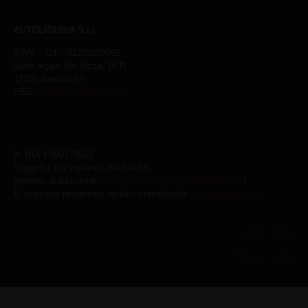
AUTOLIGURIA S.r.l.
P.IVA – C.F.: 01283050092
Sede legale Via Nizza, 18 R
17100 Savona SV
PEC:
autoliguria@legalmail.it
N. RUI E000178522
Soggetta alla vigilanza dell’IVASS
(estremi di iscrizione:
https://servizi.ivass.it/RuirPubblica/
)
E’ possibile presentare reclami contattando:
info@autoliguria.it
Cookie Policy
Privacy Policy