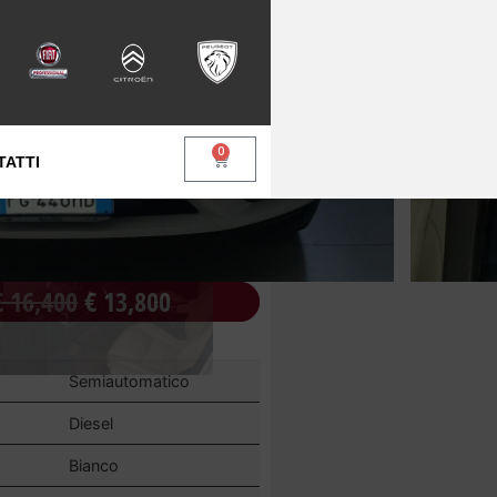
0
TATTI
€
16,400
€
13,800
Semiautomatico
e
Diesel
Bianco