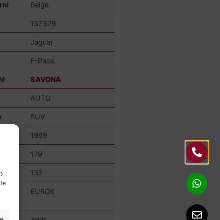
rni
Beige
137.579
Jaguar
F-Pace
M
SAVONA
AUTO
a
SUV
1999
179
132
ID
nte
EURO6
ze