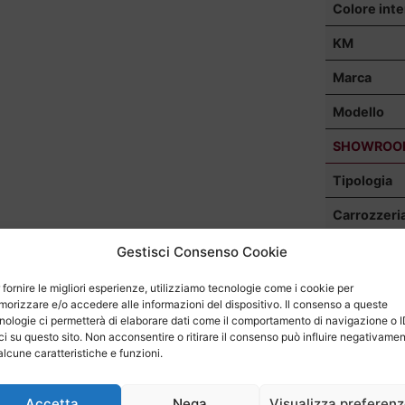
Colore inte
KM
Marca
Modello
SHOWROO
Tipologia
Carrozzeri
Cilindrata
Gestisci Consenso Cookie
CV
 fornire le migliori esperienze, utilizziamo tecnologie come i cookie per
orizzare e/o accedere alle informazioni del dispositivo. Il consenso a queste
KW
nologie ci permetterà di elaborare dati come il comportamento di navigazione o 
ci su questo sito. Non acconsentire o ritirare il consenso può influire negativame
Classe di
alcune caratteristiche e funzioni.
emissione
Accetta
Nega
Visualizza preferen