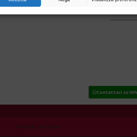
Trazione
Immatricol
Contattaci su W
Products not found