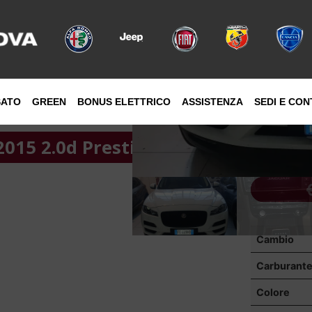
SATO
GREEN
BONUS ELETTRICO
ASSISTENZA
SEDI E CON
2015 2.0d Prestige awd 180cv auto
Cambio
Carburant
Colore