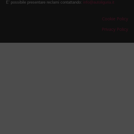
E’ possibile presentare reclami contattando:
info@autoliguria.it
Cookie Policy
Privacy Policy