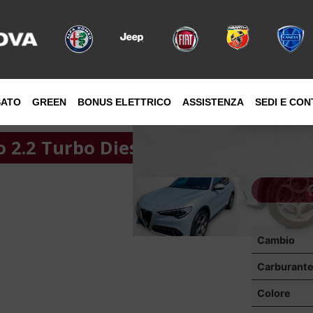
SATO
GREEN
BONUS ELETTRICO
ASSISTENZA
SEDI E CON
o 2.2 Turbo Diesel 190 CV AWD SPR
Cambio
Carburant
Colore