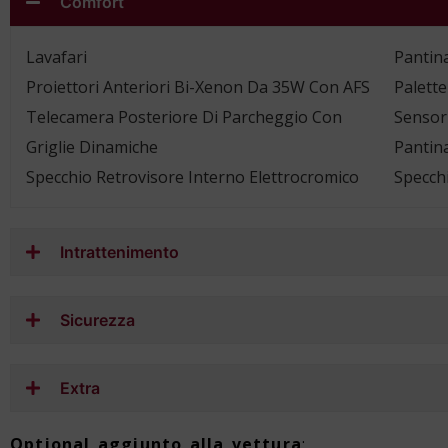
Comfort
Lavafari
Pantin
Proiettori Anteriori Bi-Xenon Da 35W Con AFS
Palette
Telecamera Posteriore Di Parcheggio Con
Sensori
Griglie Dinamiche
Pantin
Specchio Retrovisore Interno Elettrocromico
Specchi
Intrattenimento
Sicurezza
Extra
Optional aggiunto alla vettura
: