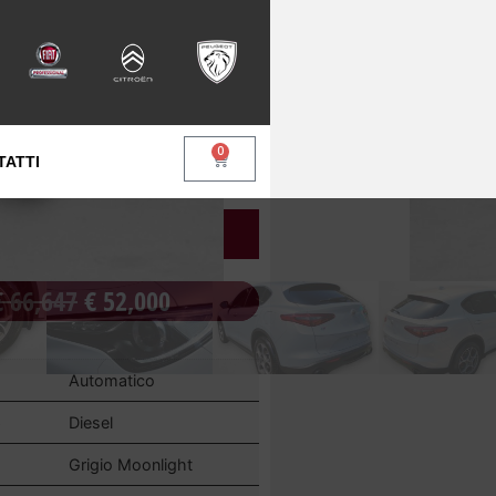
0
TATTI
INT
€
66,647
€
52,000
Automatico
e
Diesel
Grigio Moonlight