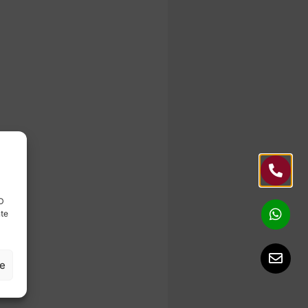
ID
nte
ze