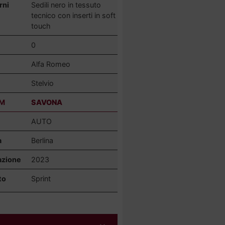
rni
Sedili nero in tessuto
tecnico con inserti in soft
touch
0
Alfa Romeo
Stelvio
M
SAVONA
AUTO
a
Berlina
azione
2023
to
Sprint