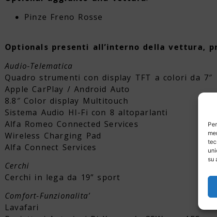
Pinze Freno Rosse
Optionals presenti all’interno della vettura, p
Audio-Telematica
Quadro strumenti con display TFT a colori da 7″
Apple CarPlay / Android Auto
8.8″ Color display Multitouch
Sistema Audio HI-Fi con 8 altoparlanti
Alfa Romeo Connected Services
Per
mem
Wireless Charging Pad
tec
Alfa Connect Services
uni
su 
Cerchi
Cerchi in lega da 19” sport
Comfort-Funzionalita’
Lavafari