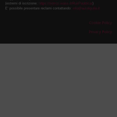
(estremi di iscrizione:
https://servizi.ivass.it/RuirPubblica/
)
E’ possibile presentare reclami contattando:
info@autoliguria.it
Cookie Policy
Privacy Policy