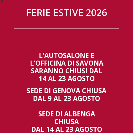
FERIE ESTIVE 2026
Gestisci Consenso Cookie
L’AUTOSALONE E
L’OFFICINA DI SAVONA
Per fornire le migliori esperienze, utilizziamo tecnologie come i cookie
per memorizzare e/o accedere alle informazioni del dispositivo. Il
SARANNO CHIUSI DAL
consenso a queste tecnologie ci permetterà di elaborare dati come il
14 AL 23 AGOSTO
comportamento di navigazione o ID unici su questo sito. Non
acconsentire o ritirare il consenso può influire negativamente su alcune
SEDE DI GENOVA CHIUSA
caratteristiche e funzioni.
DAL 9 AL 23 AGOSTO
Accetta
SEDE DI ALBENGA
Nega
CHIUSA
00:00
00:24
DAL 14 AL 23 AGOSTO
FIAT presenta: A Scuola di Elettrico.
Visualizza preferenze