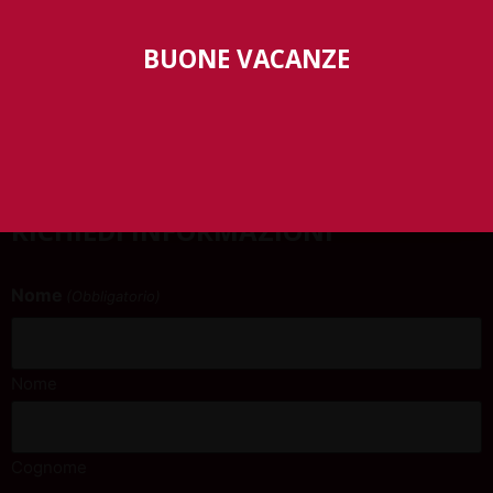
Una giornata per scoprire tutto: guida elettrica, ricarica e
cambio
BUONE VACANZE
automatico.
Con test drive inclusi.
Sabato 7 giugno
Con gli istruttori delle autoscuole UNASCA
Autoliguria Savona, Via Nizza 18R
RICHIEDI INFORMAZIONI
Nome
(Obbligatorio)
Nome
Cognome